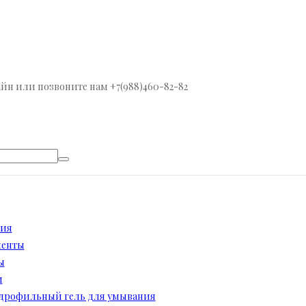
йн или позвоните нам +7(988)460-82-82
ция
иенты
ы
и
дрофильный гель для умывания