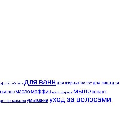
для ванн
для лица
для жирных волос
для
рофильный гель
мыло
маффин
масло
я волос
ноги
от
мицеллярная
уход за волосами
умывание
даление макияжа